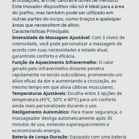
articulações, artrite, cãibras e dores de menisco.
Este inovador dispositivo não só é ideal para a área
do joelho, mas também pode ser utilizado em
outras partes do corpo, como braços e quaisquer
áreas que necessitem de alívio.
Características Principais:
Intensidade de Massagem Ajustável:
Com 3 níveis de
intensidade, você pode personalizar a massagem de
acordo com suas necessidades e estado atual,
garantindo conforto e eficácia.
Função de Aquecimento Infravermelho:
O calor
gerado pelo infravermelho distante penetra
rapidamente no tecido subcutâneo, promovendo um
alívio eficaz da dor e aumentando a circulação, ao
mesmo tempo em que alivia cãibras musculares.
Temperaturas Ajustáveis:
Escolha entre 3 opções de
temperatura (45°C, 50°C e 60°C) para um conforto
ainda mais personalizado durante o uso.
Desligamento Automático:
Para maior segurança, o
massageador desliga automaticamente após 30
minutos de uso, evitando superaquecimento e
economizando energia.
Bateria de Longa Duração:
Equipado com uma bateria