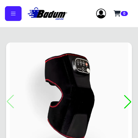
0
✕
✕
Erro!
Não foi possível concluir, tente
novamente!