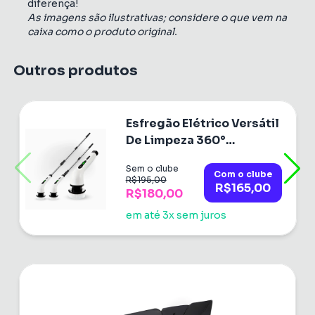
diferença!
As imagens são ilustrativas; considere o que vem na
caixa como o produto original.
Outros produtos
Esfregão Elétrico Versátil
De Limpeza 360°
Giratório
Sem o clube
Com o clube
R$195,00
R$165,00
R$180,00
em até 3x sem juros