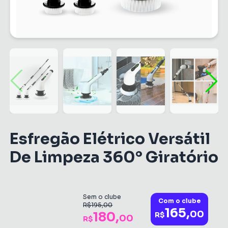
Esfregão Elétrico Versátil
De Limpeza 360° Giratório
Sem o clube
Com o clube
R$195,00
165,
00
180,
R$
00
R$