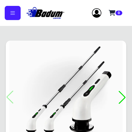
0
✕
✕
Erro!
Não foi possível concluir, tente
novamente!